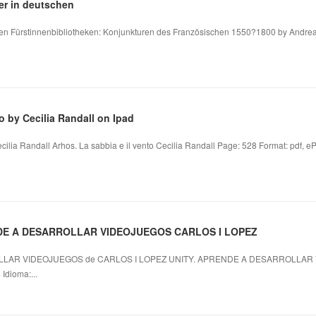
er in deutschen
hen Fürstinnenbibliotheken: Konjunkturen des Französischen 1550?1800 by Andre
to by Cecilia Randall on Ipad
cilia Randall Arhos. La sabbia e il vento Cecilia Randall Page: 528 Format: pdf, ePu
NDE A DESARROLLAR VIDEOJUEGOS CARLOS I LOPEZ
LLAR VIDEOJUEGOS de CARLOS I LOPEZ UNITY. APRENDE A DESARROLLAR
Idioma:...