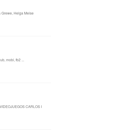
a Grewe, Helga Meise
b, mobi, fb2 ...
 VIDEOJUEGOS CARLOS I