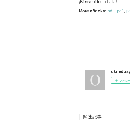
¡Bienvenidos a Italia!
More eBooks:
pdf
,
pdf
,
p
oknedosy
フォロ
関連記事