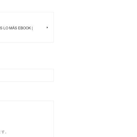
S LO MÁS EBOOK |
ます。