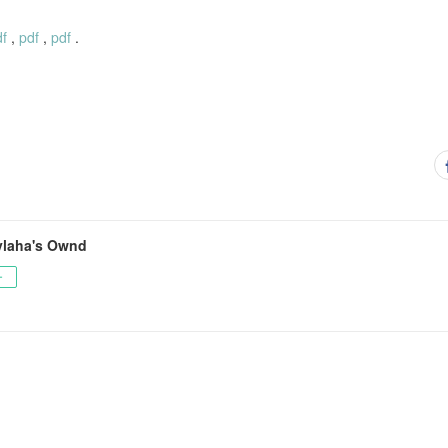
df
,
pdf
,
pdf
.
laha's Ownd
ー